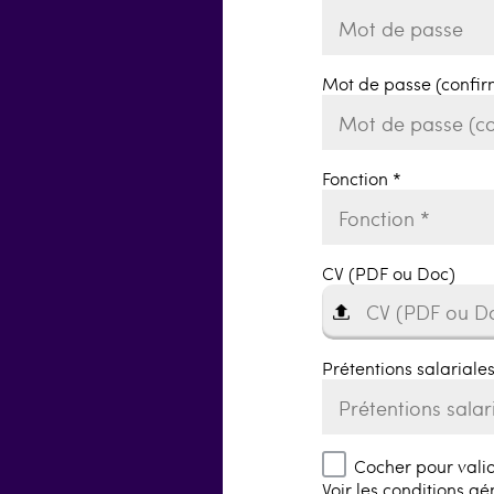
Mot de passe (confir
Fonction *
CV (PDF ou Doc)
CV (PDF ou D
Prétentions salariale
Cocher pour valid
Voir les conditions gé