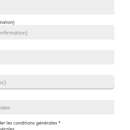
mation)
oc)
s
er les conditions générales *
nérales.