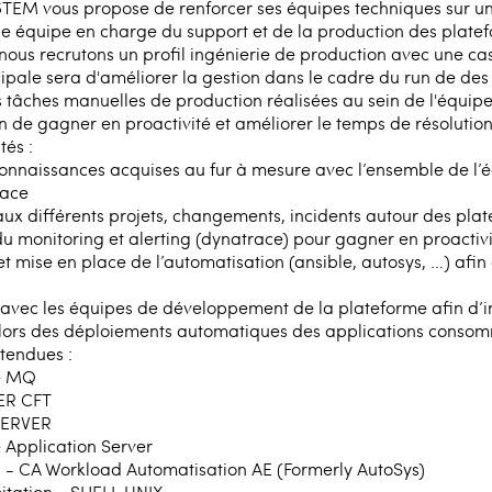
TEM vous propose de renforcer ses équipes techniques sur 
ne équipe en charge du support et de la production des platef
nous recrutons un profil ingénierie de production avec une ca
cipale sera d'améliorer la gestion dans le cadre du run de de
 tâches manuelles de production réalisées au sein de l'équipe
n de gagner en proactivité et améliorer le temps de résolution
tés :
connaissances acquises au fur à mesure avec l’ensemble de l’é
lace
aux différents projets, changements, incidents autour des pla
du monitoring et alerting (dynatrace) pour gagner en proactivi
 et mise en place de l’automatisation (ansible, autosys, …) afi
 avec les équipes de développement de la plateforme afin d’in
 lors des déploiements automatiques des applications consom
tendues :
e MQ
ER CFT
SERVER
Application Server
s - CA Workload Automatisation AE (Formerly AutoSys)
itation - SHELL UNIX