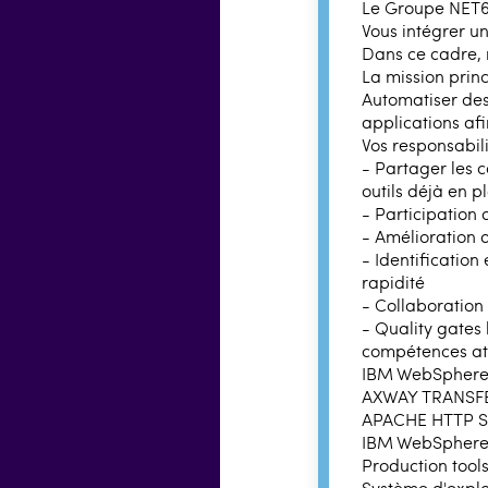
Le Groupe NET6
Vous intégrer u
Dans ce cadre, 
La mission prin
Automatiser des
applications afi
Vos responsabili
- Partager les 
outils déjà en p
- Participation 
- Amélioration 
- Identification
rapidité
- Collaboration
- Quality gates
compétences at
IBM WebSpher
AXWAY TRANSF
APACHE HTTP 
IBM WebSphere 
Production tool
Système d'explo