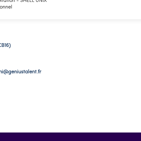
ionnel
CB16)
mi@geniustalent.fr